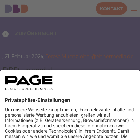
KONTAKT
ZUR ÜBERSICHT
,
21. Februar 2024,
Teresa.Muenzloher@ebnermedia.de
DBD Lavendel
AUTOREN BEITRÄGE ANZEIGEN