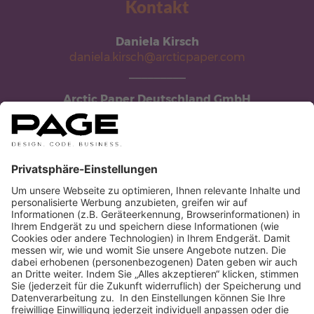
Kontakt
Daniela Kirsch
daniela.kirsch@arcticpaper.com
_________
Arctic Paper Deutschland GmbH
Am Sandtorkai 71 | 20457, Hamburg
arcticpaper.com
ZURÜCK ZU ALLEN PARTNERN