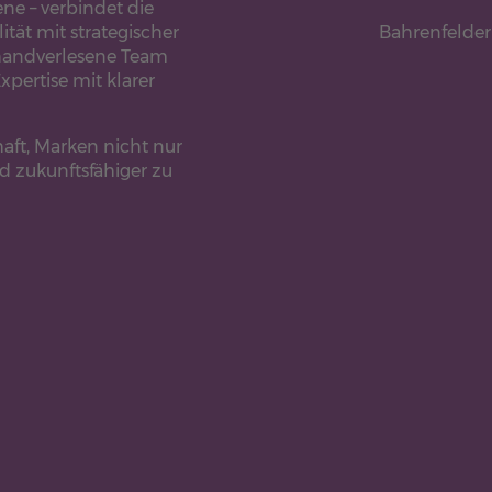
ne – verbindet die
ät mit strategischer
Bahrenfelde
handverlesene Team
pertise mit klarer
haft, Marken nicht nur
d zukunftsfähiger zu