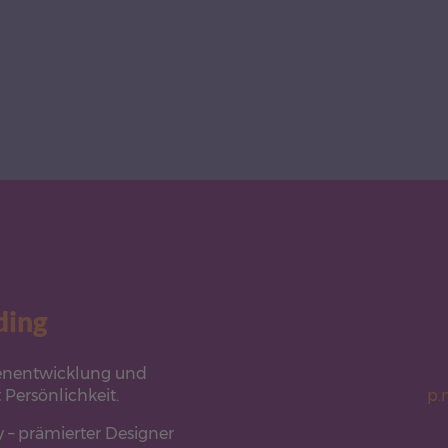
ding
kenentwicklung und
 Persönlichkeit.
p.
 – prämierter Designer