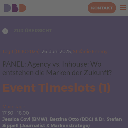
KONTAKT
ZUR ÜBERSICHT
Tag 1 (01.10.2025)
,
26. Juni 2025,
Stefanie Emeny
PANEL: Agency vs. Inhouse: Wo
entstehen die Marken der Zukunft?
Event Timeslots (1)
Mainstage
17:30
-
18:00
Jessica Covi (BMW), Bettina Otto (DDC) & Dr. Stefan
Sippell (Journalist & Markenstratege)