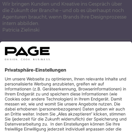
Wir bringen Kunden und Kreative ins Gespräch über
die Zukunft der Branche – und ob es überhaupt noch
Agenturen braucht, wenn Brands ihre Designprozesse
intern abbilden.
Patricia Zielinski
STEFANIE EMENY
AUTOREN BEITRÄGE ANZEIGEN
ZUR ÜBERSICHT