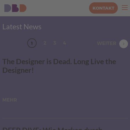
KONTAKT
Latest News
1
2
3
4
WEITER
The Designer is Dead. Long Live the
Designer!
MEHR
DEEP DIVE: Wie Marken durch