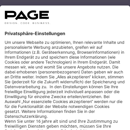
CREATIVE COFFEE BREAK
MEHR
1
2
3
4
WEITER
Design Business Days
Impressum
AGB