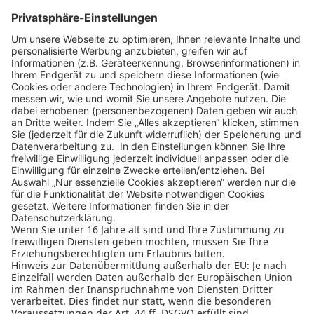
MEHR
1
2
3
4
ZURÜCK
WEITER
Design Business Days
Impressum
AGB
Datenschutz
Cookie-Einstellungen
Nutzungsbedingungen