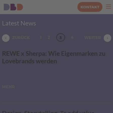
KONTAKT
Latest News
1
2
3
4
ZURÜCK
WEITER
REWE x Sherpa: Wie Eigenmarken zu
Lovebrands werden
MEHR
Design. Storytelling. To add value.