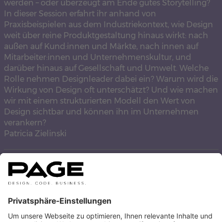
werden – oder überzeugt am Ende gutes Storytelling?
In dieser Session erfahrt ihr anhand von
Praxisbeispielen aus dem Industriekontext, wie Design
weit über reine Produktgestaltung hinaus wirkt: nach
außen auf Kund:innen und Märkte, nach innen auf
Mitarbeiter:innen und Unternehmenskultur, und
darüber hinaus auf Gesellschaft und Umwelt. Welche
Rolle nehmen Designleader dabei ein? Warum wird die
Wirkung von Design oft unterschätzt? Und wie machen
wir mit einem strukturierten Modell den Wert von
Design sichtbar und können ihn im Unternehmen
verankern?
Patricia Zielinski
STEFANIE EMENY
AUTOREN BEITRÄGE ANZEIGEN