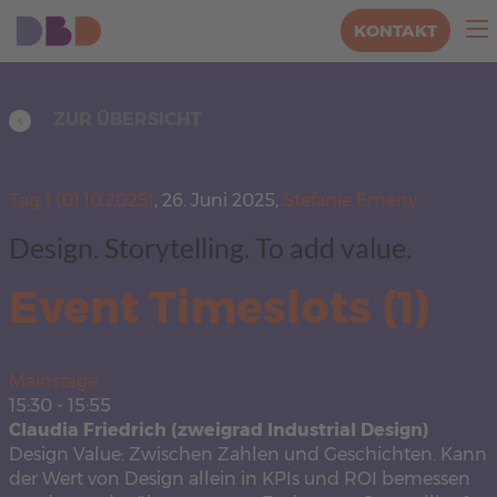
KONTAKT
ZUR ÜBERSICHT
Tag 1 (01.10.2025)
,
26. Juni 2025,
Stefanie Emeny
Design. Storytelling. To add value.
Event Timeslots (1)
Mainstage
15:30
-
15:55
Claudia Friedrich (zweigrad Industrial Design)
Design Value: Zwischen Zahlen und Geschichten. Kann
der Wert von Design allein in KPIs und ROI bemessen