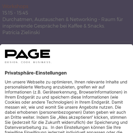
Workshops
15:15
-
15:45
Durchatmen, Austauschen & Networking - Raum für
inspirierende Gespräche bei Kaffee & Snacks.
Patricia Zielinski
STEFANIE EMENY
AUTOREN BEITRÄGE ANZEIGEN
ZUR ÜBERSICHT