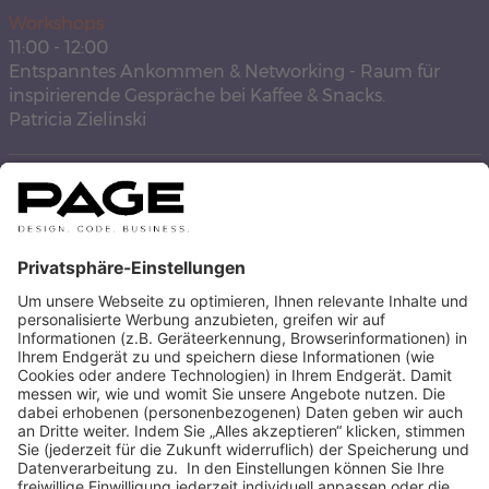
Workshops
11:00
-
12:00
Entspanntes Ankommen & Networking - Raum für
inspirierende Gespräche bei Kaffee & Snacks.
Patricia Zielinski
STEFANIE EMENY
AUTOREN BEITRÄGE ANZEIGEN
ZUR ÜBERSICHT